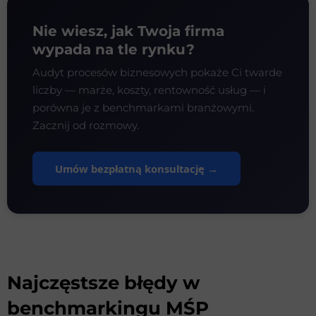
Nie wiesz, jak Twoja firma
wypada na tle rynku?
Audyt procesów biznesowych pokaże Ci twarde
liczby — marże, koszty, rentowność usług — i
porówna je z benchmarkami branżowymi.
Zacznij od rozmowy.
Umów bezpłatną konsultację →
Najczęstsze błędy w
benchmarkingu MŚP