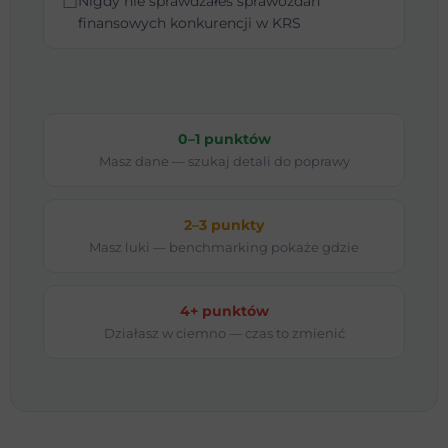
☐
Nigdy nie sprawdzałeś sprawozdań
finansowych konkurencji w KRS
0–1 punktów
Masz dane — szukaj detali do poprawy
2–3 punkty
Masz luki — benchmarking pokaże gdzie
4+ punktów
Działasz w ciemno — czas to zmienić