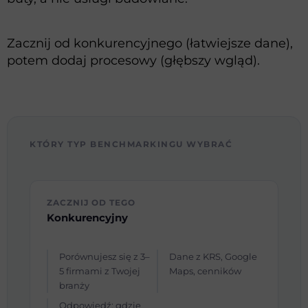
Zacznij od konkurencyjnego (łatwiejsze dane),
potem dodaj procesowy (głębszy wgląd).
KTÓRY TYP BENCHMARKINGU WYBRAĆ
ZACZNIJ OD TEGO
Konkurencyjny
Porównujesz się z 3–
Dane z KRS, Google
5 firmami z Twojej
Maps, cenników
branży
Odpowiedź: gdzie