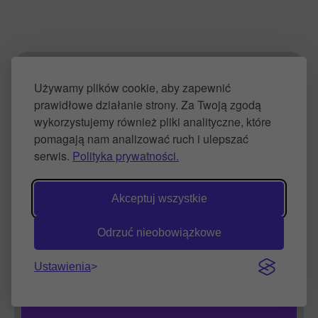
Zacznij działać – sprawdź,
Używamy plików cookie, aby zapewnić
prawidłowe działanie strony. Za Twoją zgodą
jak możesz poprawić swoją
wykorzystujemy również pliki analityczne, które
firmę
pomagają nam analizować ruch i ulepszać
serwis.
Polityka prywatności.
Umów 15 minutową konsultację,
porozmawiamy o Twojej firmie i
Akceptuj wszystkie
zoboczymy co możemy dla Ciebie zrobić.
Odrzuć nieobowiązkowe
Ustawienia
15 minutowa