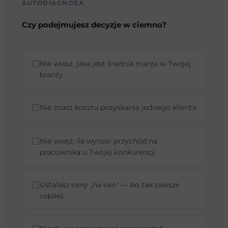
AUTODIAGNOZA
Czy podejmujesz decyzje w ciemno?
☐
Nie wiesz, jaka jest średnia marża w Twojej
branży
☐
Nie znasz kosztu pozyskania jednego klienta
☐
Nie wiesz, ile wynosi przychód na
pracownika u Twojej konkurencji
☐
Ustalasz ceny „na oko" — bo tak zawsze
robiłeś