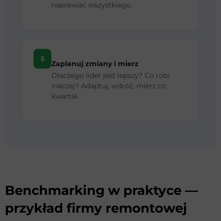
naprawiać wszystkiego.
5
Zaplanuj zmiany i mierz
Dlaczego lider jest lepszy? Co robi
inaczej? Adaptuj, wdróż, mierz co
kwartał.
Benchmarking w praktyce —
przykład firmy remontowej