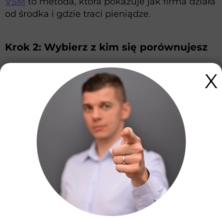
VSM
to metoda, która pokazuje jak firma działa
od środka i gdzie traci pieniądze.
Krok 2: Wybierz z kim się porównujesz
Nie porównuj się z Google ani z firmą 100×
X
większą. Wybierz 3–5 firm, które są tam, gdzie
Ty chcesz być za 2–3 lata. Mogą to być
bezpośredni konkurenci albo firmy z innej
branży, ale o podobnym modelu (usługowa,
B2B, 10–30 osób).
Gdzie szukać danych: KRS (sprawozdania
finansowe — za darmo), strony konkurencji
(cenniki, zakres usług, opinie), raporty
branżowe (GUS, izby gospodarcze), Google
Maps (liczba opinii, ocena, tempo odpowiedzi).