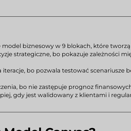
model biznesowy w 9 blokach, które tworzą s
zje strategiczne, bo pokazuje zależności mię
a iteracje, bo pozwala testować scenariusz
enia, bo nie zastępuje prognoz finansowych i
iej, gdy jest walidowany z klientami i regula