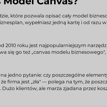
s Model Canvas?
ie, które pozwala opisać cały model bizneso
znesplan, wypełniasz jedną kartę i od razu wi
od 2010 roku jest najpopularniejszym narzęd
wa się go też „canvas modelu biznesowego",
na jedno pytanie: czy poszczególne elementy
e firma jest „zła" — polega na tym, że poszcz
a. Dużo klientów, ale marża zjadana przez kos