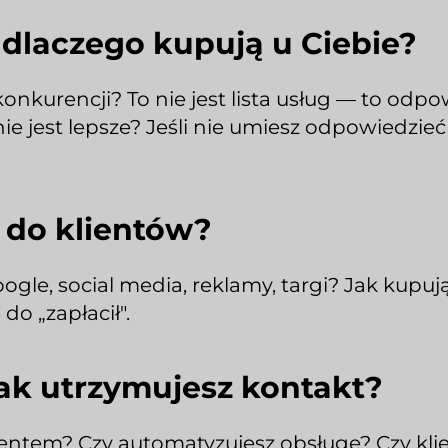
 dlaczego kupują u Ciebie?
konkurencji? To nie jest lista usług — to odp
ie jest lepsze? Jeśli nie umiesz odpowiedzie
z do klientów?
oogle, social media, reklamy, targi? Jak kupuj
do „zapłacił".
 jak utrzymujesz kontakt?
entem? Czy automatyzujesz obsługę? Czy klie