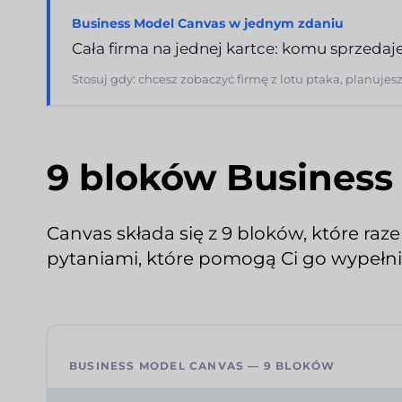
Business Model Canvas w jednym zdaniu
Cała firma na jednej kartce: komu sprzedajesz,
Stosuj gdy: chcesz zobaczyć firmę z lotu ptaka, planujes
9 bloków Business
Canvas składa się z 9 bloków, które raz
pytaniami, które pomogą Ci go wypełni
BUSINESS MODEL CANVAS — 9 BLOKÓW