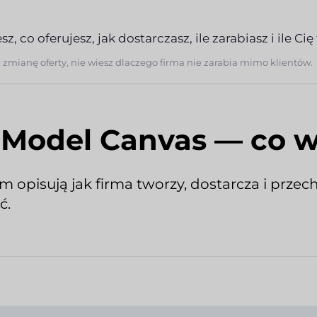
 co oferujesz, jak dostarczasz, ile zarabiasz i ile Cię 
z zmianę oferty, nie wiesz dlaczego firma nie zarabia mimo klientów.
 Model Canvas — co 
em opisują jak firma tworzy, dostarcza i przec
ć.