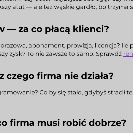
szy atut — ale też wąskie gardło, bo trzyma si
 — za co płacą klienci?
orazowa, abonament, prowizja, licencja? Ile pł
szy zysk? To nie zawsze to samo. Sprawdź
re
 czego firma nie działa?
gramowanie? Co by się stało, gdybyś stracił te
co firma musi robić dobrze?