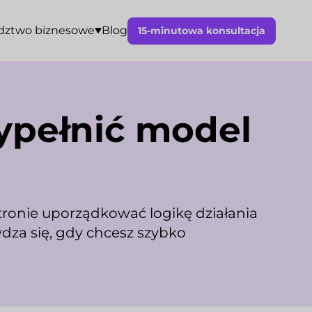
dztwo biznesowe
Blog
15-minutowa konsultacja
ypełnić model
tronie uporządkować logikę działania
wdza się, gdy chcesz szybko