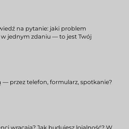
owiedź na pytanie: jaki problem
ć w jednym zdaniu — to jest Twój
ą — przez telefon, formularz, spotkanie?
nci wracają? Jak budujesz lojalność? W