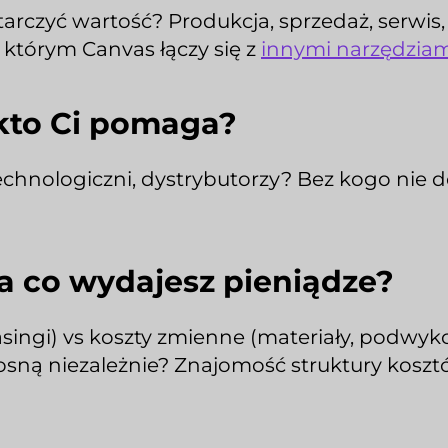
arczyć wartość? Produkcja, sprzedaż, serwis,
w którym Canvas łączy się z
innymi narzędziam
 kto Ci pomaga?
nologiczni, dystrybutorzy? Bez kogo nie dos
a co wydajesz pieniądze?
asingi) vs koszty zmienne (materiały, podwyk
 rosną niezależnie? Znajomość struktury kos