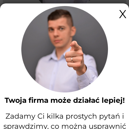
X
Twoja firma w Krakowie może
działać lepiej.
Umów konsultację!
Umów bezpłatną 15-minutową konsultację.
Opowiesz o swojej sytuacji — powiemy
wprost, czy i jak możemy pomóc.
Twoja firma może działać lepiej!
Zadamy Ci kilka prostych pytań i
sprawdzimy, co można usprawnić