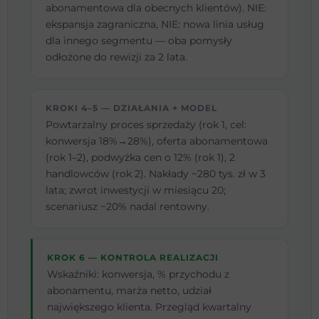
abonamentowa dla obecnych klientów). NIE:
ekspansja zagraniczna, NIE: nowa linia usług
dla innego segmentu — oba pomysły
odłożone do rewizji za 2 lata.
KROKI 4–5 — DZIAŁANIA + MODEL
Powtarzalny proces sprzedaży (rok 1, cel:
konwersja 18%→28%), oferta abonamentowa
(rok 1–2), podwyżka cen o 12% (rok 1), 2
handlowców (rok 2). Nakłady ~280 tys. zł w 3
lata; zwrot inwestycji w miesiącu 20;
scenariusz −20% nadal rentowny.
KROK 6 — KONTROLA REALIZACJI
Wskaźniki: konwersja, % przychodu z
abonamentu, marża netto, udział
największego klienta. Przegląd kwartalny