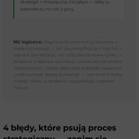
strategii + miesięczny inicjatyw — daty w
kalendarzu na rok z góry.
Nić logiczna:
diagnoza (koncentracja klientów +
słaba konwersja) → cel (dywersyfikacja + marża) →
wariant (penetracja, nie ucieczka na nowe rynki) →
działania (naprawa sprzedaży przed zatrudnianiem
handlowców). Gdyby diagnoza pokazała nasycony
rynek zamiast słabej konwersji — wariantem byłby
rozwój rynku, a działania wyglądałyby zupełnie
inaczej.
4 błędy, które psują proces