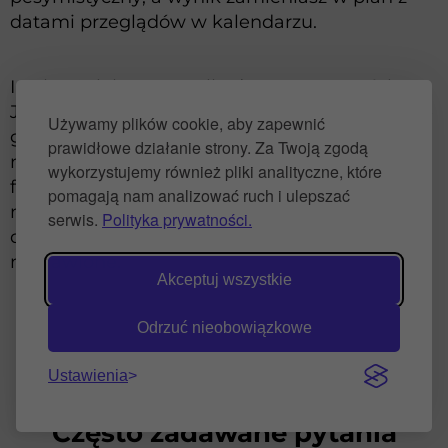
datami przeglądów w kalendarzu.
I najważniejsze: zacznij od testu gotowości.
Jeśli firma nie zna swoich liczb albo codziennie
Używamy plików cookie, aby zapewnić
gasi pożary — strategia rozwoju nie jest
prawidłowe działanie strony. Za Twoją zgodą
następnym krokiem; jest nim uporządkowanie
wykorzystujemy również pliki analityczne, które
fundamentu. Strategia pisana na chaosie to
pomagają nam analizować ruch i ulepszać
najdroższy dokument w firmie, bo skaluje
serwis.
Polityka prywatności.
dokładnie to, co powinno najpierw zostać
naprawione.
Akceptuj wszystkie
Odrzuć nieobowiązkowe
Ustawienia
Często zadawane pytania