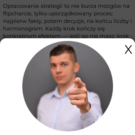
Opracowanie strategii to nie burza mózgów na
flipcharcie, tylko uporządkowany proces:
najpierw fakty, potem decyzje, na końcu liczby i
harmonogram. Każdy krok kończy się
konkretnym efektem — jeśli go nie masz, krok
nie jest skończony, niezależnie od liczby
X
odbytych spotkań.
6 KROKÓW OPRACOWANIA STRATEGII —
KAŻDY Z MIERZALNYM EFEKTEM
1
Diagnoza punktu wyjścia
Gdzie jesteś naprawdę: rentowność