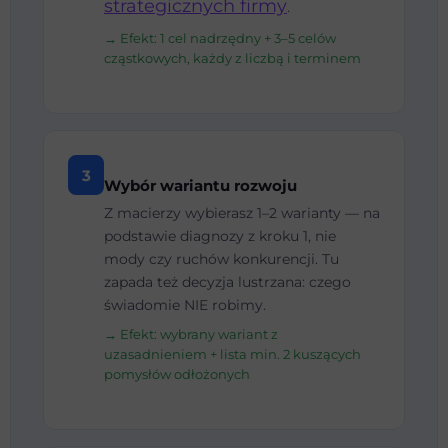
strategicznych firmy
.
→ Efekt: 1 cel nadrzędny + 3–5 celów
cząstkowych, każdy z liczbą i terminem
3
Wybór wariantu rozwoju
Z macierzy wybierasz 1–2 warianty — na
podstawie diagnozy z kroku 1, nie
mody czy ruchów konkurencji. Tu
zapada też decyzja lustrzana: czego
świadomie NIE robimy.
→ Efekt: wybrany wariant z
uzasadnieniem + lista min. 2 kuszących
pomysłów odłożonych