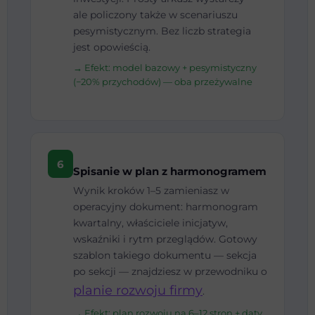
ale policzony także w scenariuszu
pesymistycznym. Bez liczb strategia
jest opowieścią.
→ Efekt: model bazowy + pesymistyczny
(−20% przychodów) — oba przeżywalne
6
Spisanie w plan z harmonogramem
Wynik kroków 1–5 zamieniasz w
operacyjny dokument: harmonogram
kwartalny, właściciele inicjatyw,
wskaźniki i rytm przeglądów. Gotowy
szablon takiego dokumentu — sekcja
po sekcji — znajdziesz w przewodniku o
planie rozwoju firmy
.
→ Efekt: plan rozwoju na 6–12 stron + daty