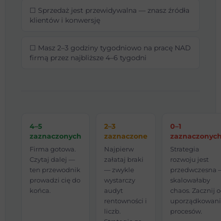
☐ Sprzedaż jest przewidywalna — znasz źródła
klientów i konwersję
☐ Masz 2–3 godziny tygodniowo na pracę NAD
firmą przez najbliższe 4–6 tygodni
4–5
2–3
0–1
zaznaczonych
zaznaczone
zaznaczonyc
Firma gotowa.
Najpierw
Strategia
Czytaj dalej —
załataj braki
rozwoju jest
ten przewodnik
— zwykle
przedwczesna 
prowadzi cię do
wystarczy
skalowałaby
końca.
audyt
chaos. Zacznij 
rentowności i
uporządkowan
liczb.
procesów.