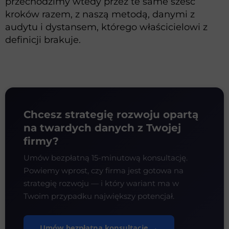
przechodzimy wtedy przez te same sześć
kroków razem, z naszą metodą, danymi z
audytu i dystansem, którego właścicielowi z
definicji brakuje.
Chcesz strategię rozwoju opartą
na twardych danych z Twojej
firmy?
Umów bezpłatną 15-minutową konsultację.
Powiemy wprost, czy firma jest gotowa na
strategię rozwoju — i który wariant ma w
Twoim przypadku największy potencjał.
Umów bezpłatną konsultację →