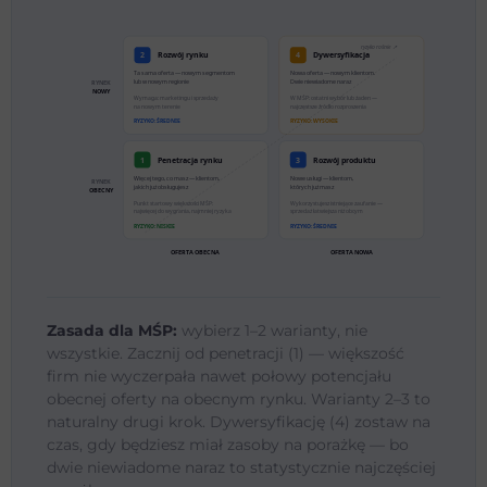
ryzyko rośnie ↗
2
Rozwój rynku
4
Dywersyfikacja
Ta sama oferta — nowym segmentom
Nowa oferta — nowym klientom.
lub w nowym regionie
Dwie niewiadome naraz
RYNEK
NOWY
Wymaga: marketingu i sprzedaży
W MŚP: ostatni wybór lub żaden —
na nowym terenie
najczęstsze źródło rozproszenia
RYZYKO: ŚREDNIE
RYZYKO: WYSOKIE
1
Penetracja rynku
3
Rozwój produktu
Więcej tego, co masz — klientom,
Nowe usługi — klientom,
RYNEK
jakich już obsługujesz
których już masz
OBECNY
Punkt startowy większości MŚP:
Wykorzystujesz istniejące zaufanie —
najwięcej do wygrania, najmniej ryzyka
sprzedaż łatwiejsza niż obcym
RYZYKO: NISKIE
RYZYKO: ŚREDNIE
OFERTA OBECNA
OFERTA NOWA
Zasada dla MŚP:
wybierz 1–2 warianty, nie
wszystkie. Zacznij od penetracji (1) — większość
firm nie wyczerpała nawet połowy potencjału
obecnej oferty na obecnym rynku. Warianty 2–3 to
naturalny drugi krok. Dywersyfikację (4) zostaw na
czas, gdy będziesz miał zasoby na porażkę — bo
dwie niewiadome naraz to statystycznie najczęściej