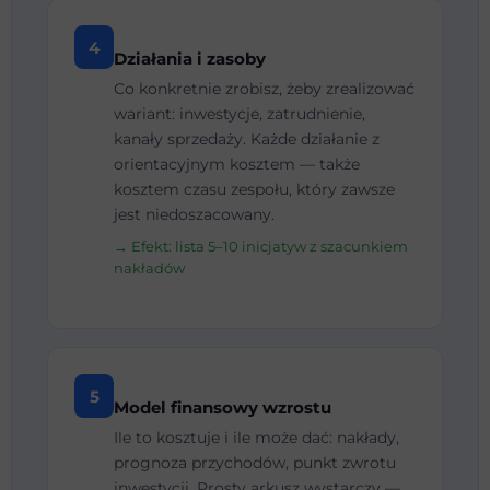
4
Działania i zasoby
Co konkretnie zrobisz, żeby zrealizować
wariant: inwestycje, zatrudnienie,
kanały sprzedaży. Każde działanie z
orientacyjnym kosztem — także
kosztem czasu zespołu, który zawsze
jest niedoszacowany.
→ Efekt: lista 5–10 inicjatyw z szacunkiem
nakładów
5
Model finansowy wzrostu
Ile to kosztuje i ile może dać: nakłady,
prognoza przychodów, punkt zwrotu
inwestycji. Prosty arkusz wystarczy —