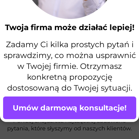
wprost, czy i jak możemy pomóc.
Twoja firma może działać lepiej!
Zadamy Ci kilka prostych pytań i
sprawdzimy, co można usprawnić
w Twojej firmie. Otrzymasz
konkretną propozycję
Często zadawane pytania o
dostosowaną do Twojej sytuacji.
doradztwo biznesowe w
Tarnowskich Górach
Umów darmową konsultacje!
Poniżej znajdziesz najczęściej zadawane
pytania, które słyszymy od naszych klientów.