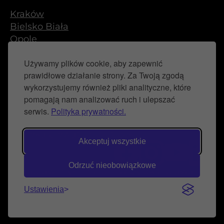
Kraków
Bielsko Biała
Opole
Częstochowa
Używamy plików cookie, aby zapewnić
Śląsk
prawidłowe działanie strony. Za Twoją zgodą
Gliwice
wykorzystujemy również pliki analityczne, które
Katowice
pomagają nam analizować ruch i ulepszać
Tarnowskie Góry
serwis.
Polityka prywatności.
Polityka prywatności i Cookies
Akceptuj wszystkie
Odrzuć nieobowiązkowe
© NaprawimyFirme.pl - Wszystkie prawa
zastrzeżone
Ustawienia