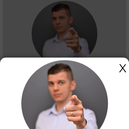
X
Twoja firma w Tarnowskich
Górach może działać lepiej.
Umów konsultację!
Umów bezpłatną 15-minutową konsultację.
Opowiesz o swojej sytuacji — powiemy